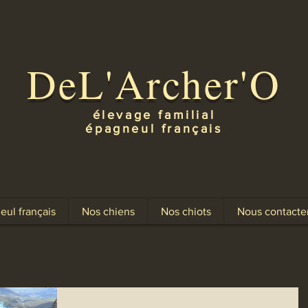
DeL'Archer'O
élevage familial
épagneul français
eul français
Nos chiens
Nos chiots
Nous contacte