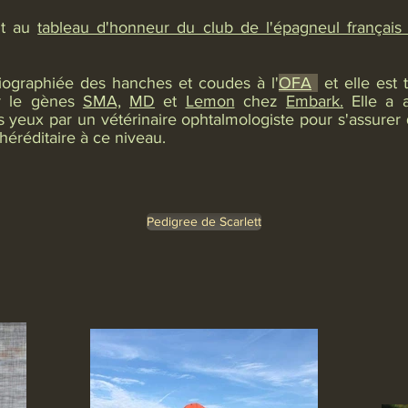
it au
tableau d'honneur du club de l'épagneul françai
diographiée des hanches et coudes à l'
OFA
et elle est 
r le gènes
SMA,
MD
et
Lemon
chez
Embark.
Elle a 
yeux par un vétérinaire ophtalmologiste pour s'assurer q
héréditaire à ce niveau.
Pedigree de Scarlett