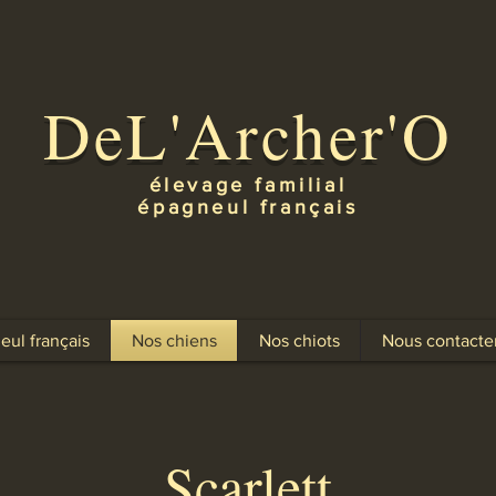
DeL'Archer'O
élevage familial
épagneul français
eul français
Nos chiens
Nos chiots
Nous contacte
Scarlett