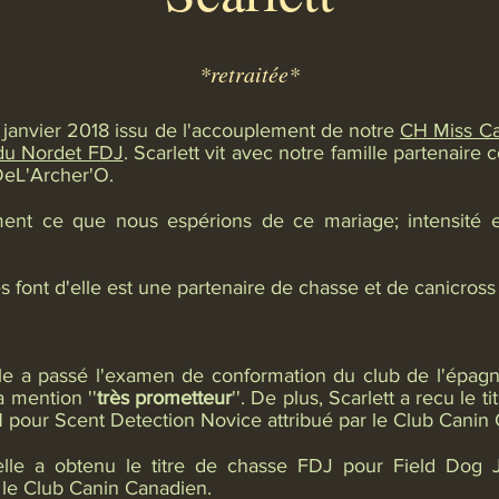
*retraitée*
0 janvier 2018 issu de l'accouplement de notre
CH Miss C
du Nordet FDJ
.
Scarlett vit avec notre famille partenaire
DeL'Archer'O.
ent ce que nous espérions de ce mariage; intensité et 
es font d'elle est une partenaire de chasse et de canicross
le a passé l'examen de conformation du club de l'épagn
a mention ''
très prometteur
''. De plus, Scarlett a recu le ti
N pour Scent Detection Novice attribué par le Club Canin
lle a obtenu le titre de chasse FDJ pour Field Dog J
r le Club Canin Canadien.