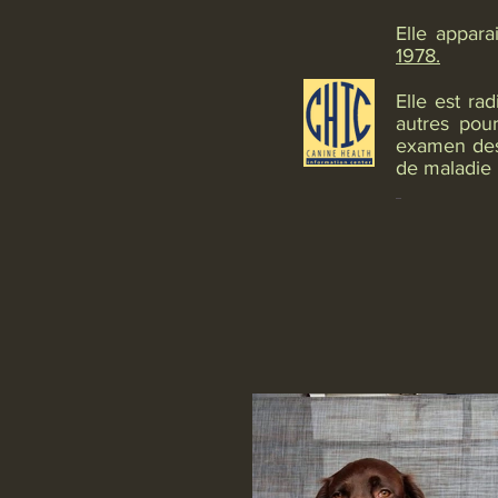
Elle appara
1978.
Elle est ra
autres pou
examen des 
de maladie 