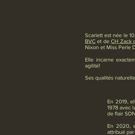
Scarlett est née le 1
BVC
et de
CH Zack 
Nixon et Miss Perle 
Elle incarne exactem
agilité!
Ses qualités naturell
En 2019, el
1978 avec l
de flair SD
En 2020, e
attribué pa