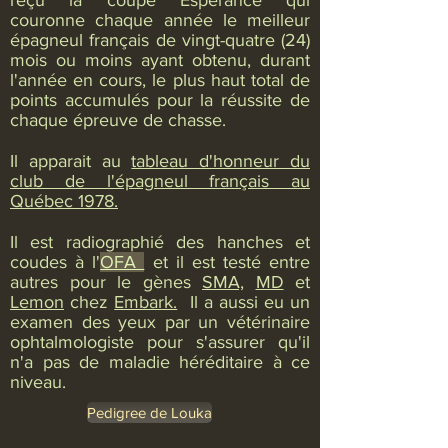
reçu la coupe Espérance qui
couronne chaque année le meilleur
épagneul français de vingt-quatre (24)
mois ou moins ayant obtenu, durant
l'année en cours, le plus haut total de
points accumulés pour la réussite de
chaque épreuve de chasse.
Il apparait au
tableau d'honneur du
club de l'épagneul français au
Québec 1978.
Il est radiographié des hanches et
coudes à l'
OFA
et il est testé entre
autres pour le gènes
SMA,
MD
et
Lemon
chez
Embark.
Il a aussi eu un
examen des yeux par un vétérinaire
ophtalmologiste pour s'assurer qu'il
n'a pas de maladie héréditaire à ce
niveau.
Pedigree de Louka