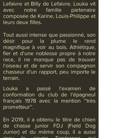
Lefaivre et Billy de Lefaivre.
Louka vit
avec notre famille partenaire
composée de Karine, Louis-Philippe et
leurs deux filles.
Tout aussi intense que passionné, son
désir pour la plume le rend
magnifique à voir au bois. Athlétique,
fier et d'une noblesse propre à notre
race, il ne manque pas de trouver
l'oiseau et de servir son compagnon
chasseur d'un rapport, peu importe le
terrain.
Louka a passé l'examen de
conformation du club de l'épagneul
français 1978 avec la mention ''très
prometteur''.
En 2019, il a obtenu le titre de chien
de chasse junior FDJ (Field Dog
Junior) et du même coup, il a aussi