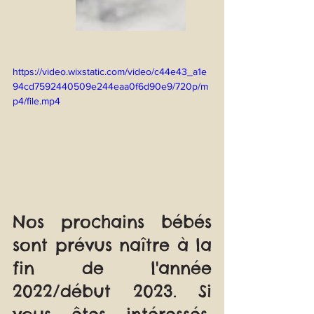
https://video.wixstatic.com/video/c44e43_a1e
94cd7592440509e244eaa0f6d90e9/720p/m
p4/file.mp4
Nos prochains bébés 
sont prévus naître à la 
fin de l'année 
2022/début 2023. Si 
vous êtes intéressés, 