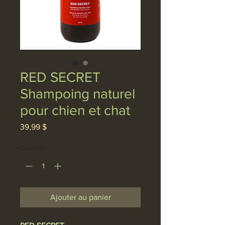
RED SECRET
Shampoing naturel
pour chien et chat
Prix
39,99 $
Quantité
*
Ajouter au panier