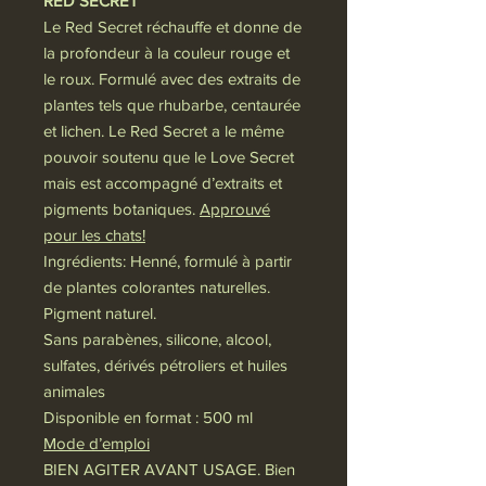
RED SECRET
Le Red Secret réchauffe et donne de
la profondeur à la couleur rouge et
le roux. Formulé avec des extraits de
plantes tels que rhubarbe, centaurée
et lichen. Le Red Secret a le même
pouvoir soutenu que le Love Secret
mais est accompagné d’extraits et
pigments botaniques.
Approuvé
pour les chats!
Ingrédients: Henné, formulé à partir
de plantes colorantes naturelles.
Pigment naturel.
Sans parabènes, silicone, alcool,
sulfates, dérivés pétroliers et huiles
animales
Disponible en format : 500 ml
Mode d’emploi
BIEN AGITER AVANT USAGE. Bien