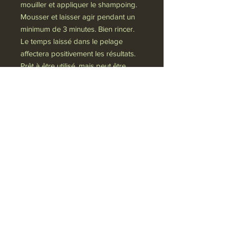
mouiller et appliquer le shampoing.
Mousser et laisser agir pendant un
minimum de 3 minutes. Bien rincer.
Le temps laissé dans le pelage
affectera positivement les résultats.
Prêt à être utilisé, mais peut être
dilué 1 partie de produit pour 5 à 10
parties d’eau en fonction de la race
et/ou de la texture du pelage.
Politique de confidentialité
VIP