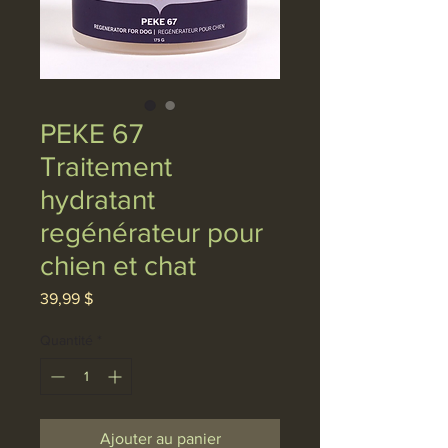
PEKE 67
Traitement
hydratant
regénérateur pour
chien et chat
Prix
39,99 $
Quantité
*
Ajouter au panier