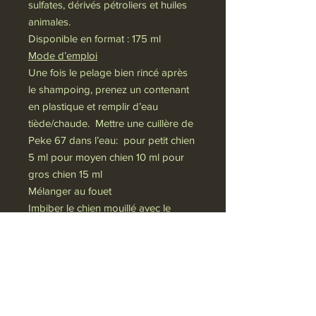
sulfates, dérivés pétroliers et huiles
animales.
Disponible en format : 175 ml
Mode d’emploi
Une fois le pelage bien rincé après
le shampoing, prenez un contenant
en plastique et remplir d’eau
tiède/chaude. Mettre une cuillère de
Peke 67 dans l’eau: pour petit chien
5 ml pour moyen chien 10 ml pour
gros chien 15 ml
Mélanger au fouet
Imbiber le chien mouillé avec le
mélange à l’aide d’une éponge ou
on peut aussi verser le mélange au
verre sur le chien. Laisser agir le
produit entre 5 et 10 minutes et
rincer à fond. Sécher ensuite le
chien comme d’habitude.