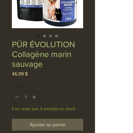
PÜR ÉVOLUTION
Collagène marin
sauvage
Prix
46,99 $
Quantité
*
Il ne reste que 3 article(s) en stock
Ajouter au panier