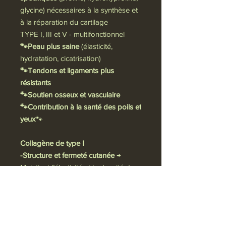
glycine) nécessaires à la synthèse et
à la réparation du cartilage
TYPE I, III et V - multifonctionnel
🐾Peau plus saine
(élasticité,
hydratation, cicatrisation)
🐾Tendons et ligaments plus
résistants
🐾Soutien osseux et vasculaire
🐾Contribution à la santé des poils et
yeux
🐾
Collagène de type I
-Structure et fermeté cutanée
→
Maintient l’élasticité et la densité de
la peau.
-
Soutien des tendons et ligaments
→
Améliore la résistance à la traction.
-
Ossature
→ Entre dans la