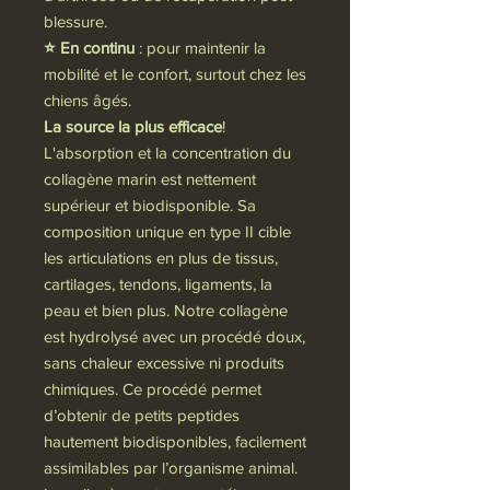
blessure.
⭐
En continu
: pour maintenir la
mobilité et le confort, surtout chez les
chiens âgés.
La source la plus efficace
!
L'absorption et la concentration du
collagène marin est nettement
supérieur et biodisponible. Sa
composition unique en type II cible
les articulations en plus de tissus,
cartilages, tendons, ligaments, la
peau et bien plus. Notre collagène
est hydrolysé avec un procédé doux,
sans chaleur excessive ni produits
chimiques. Ce procédé permet
d’obtenir de
petits peptides
hautement biodisponibles, facilement
assimilables par l’organisme animal.