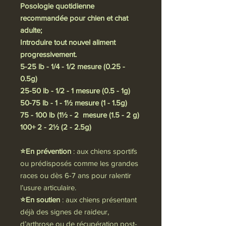
Posologie quotidienne
recommandée pour chien et chat
adulte;
Introduire tout nouvel aliment
progressivement.
5-25 lb - 1/4 - 1/2 mesure (0.25 -
0.5g)
25-50 lb - 1/2 - 1 mesure (0.5 - 1g)
50-75 lb - 1 - 1½ mesure (1 - 1.5g)
75 - 100 lb (1½ - 2 mesure (1.5 - 2 g)
100+ 2 - 2½ (2 - 2.5g)
⭐En prévention
: aux chiens sportifs
ou prédisposés comme les grandes
races ou dès 6-7 ans pour ralentir
l’usure articulaire.
⭐En soutien
: aux chiens présentant
déjà des signes de raideur,
d’arthrose ou de récupération post-