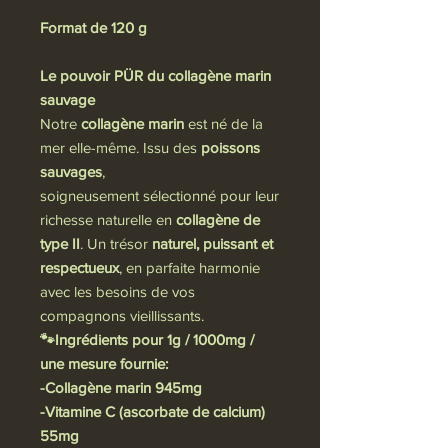
Format de 120 g
Le pouvoir PÜR du collagène marin
sauvage
Notre
collagène marin
est né de la
mer elle-même. Issu des
poissons
sauvages
,
soigneusement sélectionné pour leur
richesse naturelle en
collagène de
type II
. Un trésor
naturel, puissant et
respectueux
, en parfaite harmonie
avec les besoins de vos
compagnons vieillissants.
🐾Ingrédients pour 1g / 1000mg /
une mesure fournie:
-Collagène marin 945mg
-Vitamine C (ascorbate de calcium)
55mg