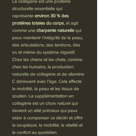
Le collagène est une protéine
structurelle essentielle qui
représente
environ 30 % des
protéines totales du corps
, et agit
comme une
charpente naturelle
qui
peux maintenir l’intégrité de la peau,
des articulations, des tendons, des
os et même du système digestif.
Chez les chiens et les chats, comme
chez les humains, la production
naturelle de collagène et de vitamine
C diminuent avec l’âge. Cela affecte
la mobilité, la peau et les tissus de
soutien. La supplémentation en
collagène est un choix naturel qui
devient un allié précieux qui peux
aider à compenser ce déclin et offrir
la souplesse, la mobilité, la vitalité et
le confort au quotidien.