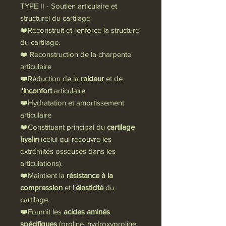
TYPE II - Soutien articulaire et
structurel du cartilage
❤️Reconstruit et renforce la structure
du cartilage.
❤️ Reconstruction de la charpente
articulaire
❤️Réduction de la
raideur
et de
l’
inconfort
articulaire
❤️Hydratation et amortissement
articulaire
❤️Constituant principal du
cartilage
hyalin
(celui qui recouvre les
extrémités osseuses dans les
articulations).
❤️Maintient la
résistance à la
compression
et l’
élasticité
du
cartilage.
❤️Fournit les
acides aminés
spécifiques
(proline, hydroxyproline,