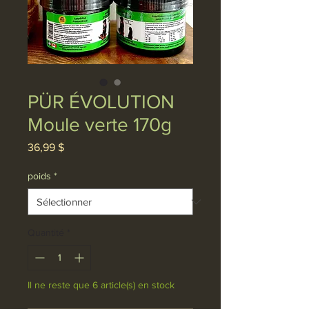
PÜR ÉVOLUTION
Moule verte 170g
Prix
36,99 $
poids
*
Quantité
*
Il ne reste que 6 article(s) en stock