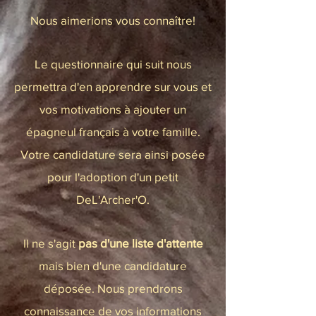
Nous aimerions vous connaître!
Le questionnaire qui suit nous
permettra d'en apprendre sur vous et
vos motivations à ajouter un
épagneul français à votre famille.
Votre candidature sera ainsi posée
pour l'adoption d'un petit
DeL'Archer'O.
Il ne s'agit
pas
d'une liste d'attente
mais bien d'une candidature
déposée. Nous prendrons
connaissance de vos informations