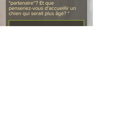
"partenaire''? Et que
penseriez-vous d'accueillir un
chien qui serait plus âgé?
Prenez soin d'ajouter 
elevagedelarchero@gmail.com afin 
de recevoir nos communications 
futures dans votre boite de réception 
car il arrive qu'elles se retrouvent 
dans les pourriels.