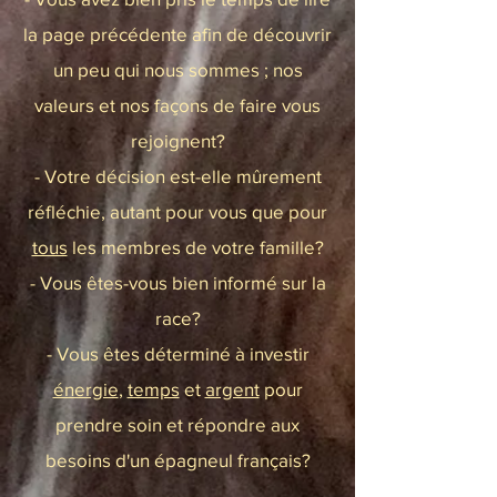
la page précédente afin de découvrir
un peu qui nous sommes ; nos
valeurs et nos façons de faire vous
rejoignent?
- Votre décision est-elle mûrement
réfléchie, autant pour vous que pour
tous
les membres de votre famille?
- Vous êtes-vous bien informé sur la
race?
- Vous êtes déterminé à investir
énergie
,
temps
et
argent
pour
prendre soin et répondre aux
besoins d'un épagneul français?