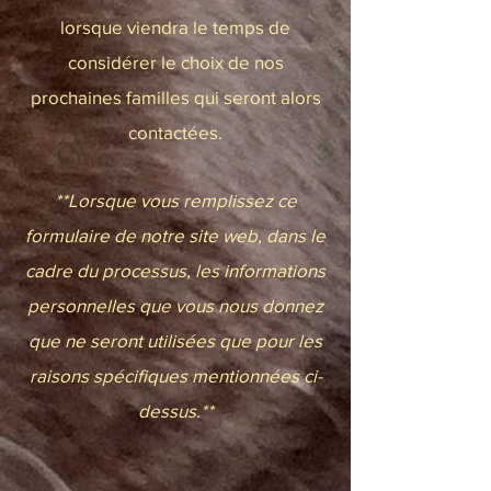
lorsque viendra le temps de
considérer le choix de nos
prochaines familles qui seront alors
contactées.
**Lorsque vous remplissez ce
formulaire de notre site web, dans le
cadre du processus, les informations
personnelles que vous nous donnez
que ne seront utilisées que pour les
raisons spécifiques mentionnées ci-
dessus.**