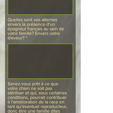
Quelles sont vos attentes
envers la présence d'un
épagneul français au sein de
votre famille? Envers votre
éleveur?
Seriez-vous prêt à ce que
votre chien ne soit pas
stériliser et qui, sous certaines
conditions, pourrait contribuer
à l'amélioration de la race en
tant qu'éventuel reproducteur,
donc être une famille dites