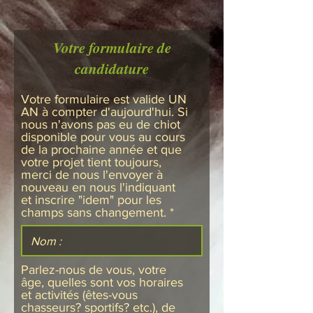
Votre formulaire de
candidature
Votre formulaire est valide UN
AN à compter d'aujourd'hui. Si
nous n'avons pas eu de chiot
disponible pour vous au cours
de la prochaine année et que
votre projet tient toujours,
merci de nous l'envoyer à
nouveau en nous l'indiquant
et inscrire "idem" pour les
champs sans changement.
Parlez-nous de vous, votre
âge, quelles sont vos horaires
et activités (êtes-vous
chasseurs? sportifs? etc.), de