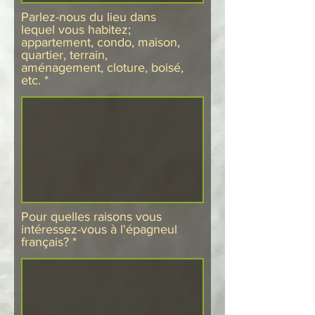
Parlez-nous du lieu dans
lequel vous habitez;
appartement, condo, maison,
quartier, terrain,
aménagement, cloture, boisé,
etc.
Pour quelles raisons vous
intéressez-vous à l'épagneul
français?