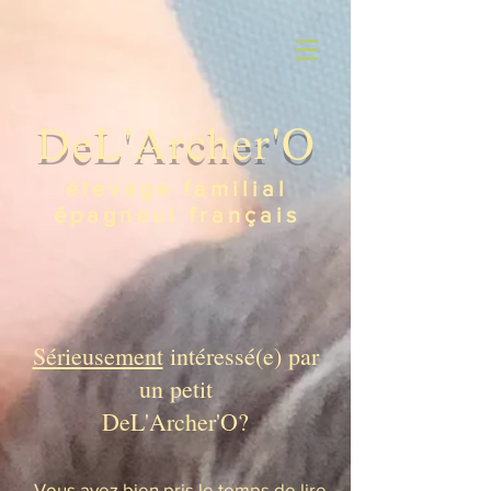
DeL'Archer'O
élevage familial
épagneul français
Sérieusement
intéressé(e) par
un petit
DeL'Archer'O?
- Vous avez bien pris le temps de lire