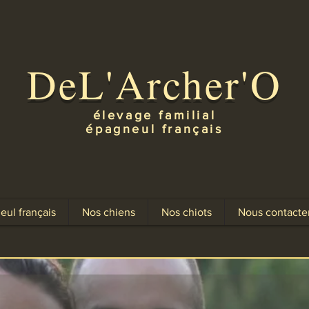
DeL'Archer'O
élevage familial
épagneul français
eul français
Nos chiens
Nos chiots
Nous contacte