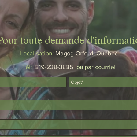
Pour toute demande d'informati
Localisation:
Magog-Orford, Québec
Tél:
819-238-3885
ou par courriel