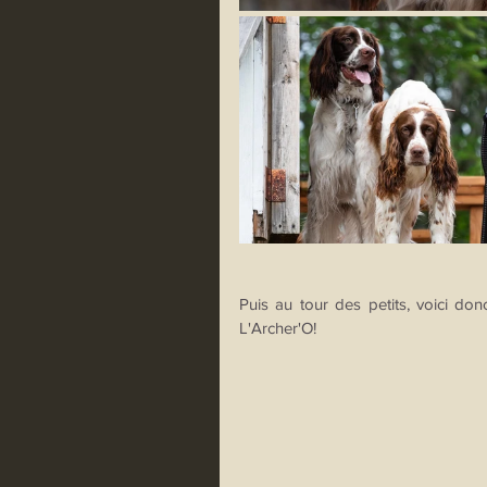
Puis au tour des petits, voici don
L'Archer'O!