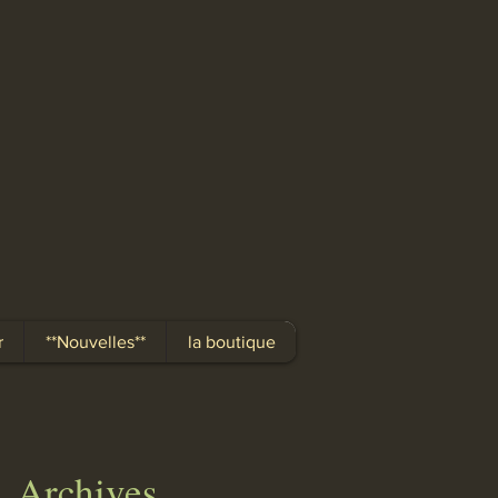
r
**Nouvelles**
la boutique
Archives