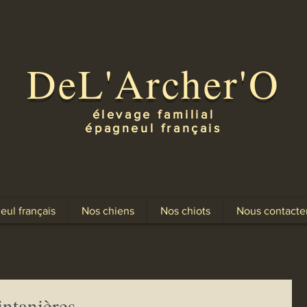
DeL'Archer'O
élevage familial
épagneul français
eul français
Nos chiens
Nos chiots
Nous contacte
intanières