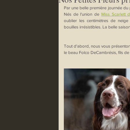
Par une belle première journée du p
Nés de l'union de 
Miss Scarlett 
oublier les centimètres de neige r
bouilles irrésistibles. La belle sais
Tout d'abord, nous vous présenton
le beau Folco DeCambrésis, fils de