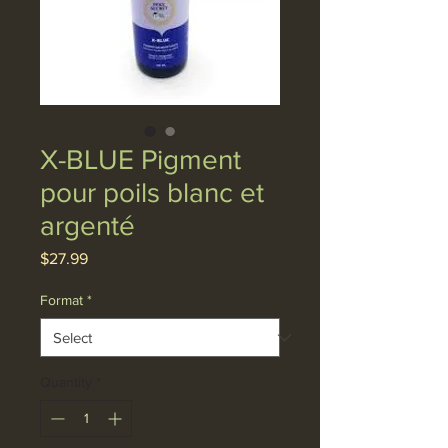
X-BLUE Pigment
pour poils blanc et
argenté
Price
$27.99
Format
*
Quantity
*