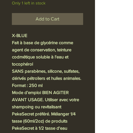
Only 1 left in stock
Add to Cart
X-BLUE
Fait à base de glycérine comme
agent de conservation, teinture
codmétique soluble à l'eau et
tocophérol
SANS parabènes, silicone, sulfates,
dérivés pétroliers et huiles animales.
Format : 250 ml
Mode d’emploi BIEN AGITER
AVANT USAGE. Utiliser avec votre
shampoing ou revitalisant
PekeSecret préféré. Mélanger 1/4
tasse (60ml/2oz) de produits
PekeSecret à 1/2 tasse d'eau