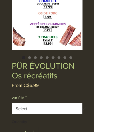
PÜR ÉVOLUTION
Os récréatifs
Sale
From
C$6.99
Price
variété
*
Quantity
*