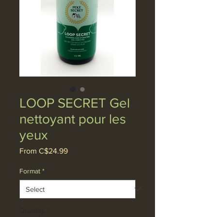
LOOP SECRET Gel
nettoyant pour les
yeux
Sale
From
C$24.99
Price
Format
*
Quantity
*