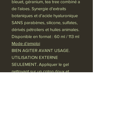
bleuet, géranium, tea tree combiné a
de l'aloes. Synergie d'extraits
botaniques et d'acide hyaluronique
SANS parabènes, silicone, sulfates,
dérivés pétroliers et huiles animales.
Disponible en format : 60 ml / 113 ml
Mode d’emploi
BIEN AGITER AVANT USAGE.
UTILISATION EXTERNE
SEULEMENT. Appliquer le gel
nettoyant sur un coton doux et
nettoyer doucement le contour des
yeux. Répétez au besoin. Éviter le
contact avec les yeux
Politique de confidentialité