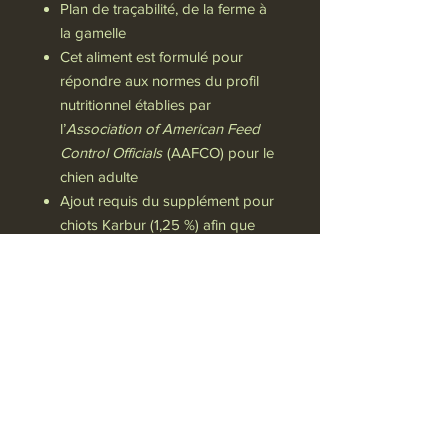
Plan de traçabilité, de la ferme à
la gamelle
Cet aliment est formulé pour
répondre aux normes du profil
nutritionnel établies par
l’
Association of American Feed
Control Officials
(AAFCO) pour le
chien adulte
Ajout requis du supplément pour
chiots Karbur (1,25 %) afin que
cette formule soit complète et
équilibrée pour les chiots.
En savoir plus...
Politique de confidentialité
VIP