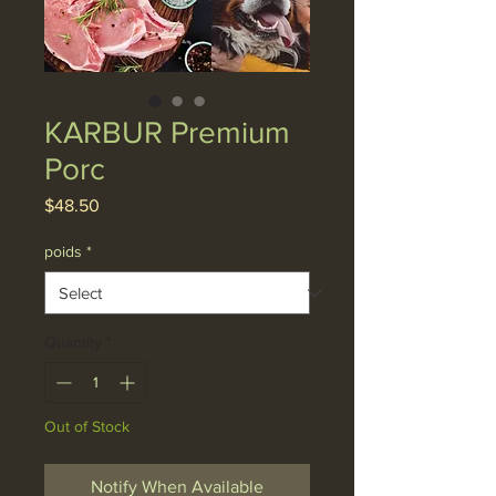
KARBUR Premium
Porc
Price
$48.50
poids
*
Quantity
*
Out of Stock
Notify When Available