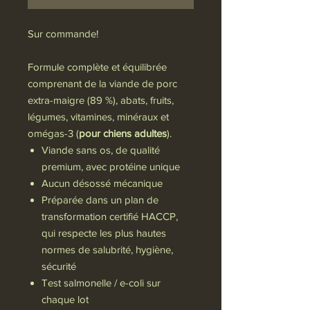
Sur commande!
Formule complète et équilibrée
comprenant de la viande de porc
extra-maigre (89 %), abats, fruits,
légumes, vitamines, minéraux et
omégas-3 (
pour chiens adultes
).
Viande sans os, de qualité
premium, avec protéine unique
Aucun désossé mécanique
Préparée dans un plan de
transformation certifié HACCP,
qui respecte les plus hautes
normes de salubrité, hygiène,
sécurité
Test salmonelle / e-coli sur
chaque lot